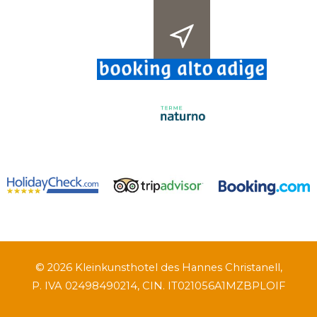
© 2026 Kleinkunsthotel des Hannes Christanell,
P. IVA 02498490214, CIN. IT021056A1MZBPLOIF