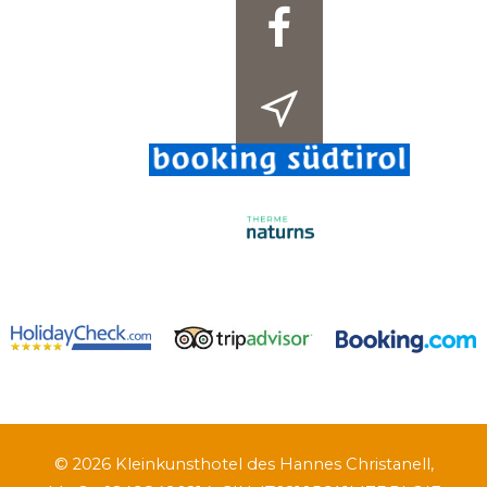
© 2026 Kleinkunsthotel des Hannes Christanell,